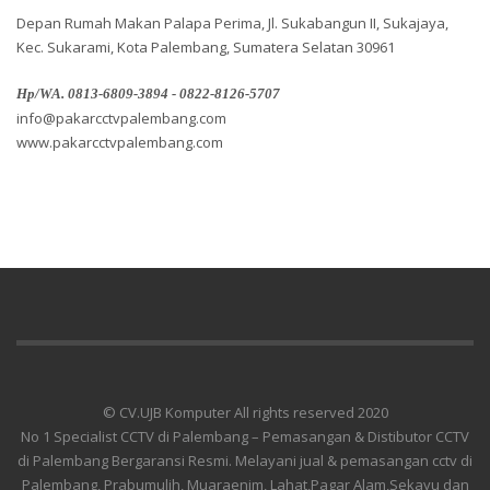
Depan Rumah Makan Palapa Perima, Jl. Sukabangun II, Sukajaya,
Kec. Sukarami, Kota Palembang, Sumatera Selatan 30961
Hp/WA. 0813-6809-3894 - 0822-8126-5707
info@pakarcctvpalembang.com
www.pakarcctvpalembang.com
© CV.UJB Komputer All rights reserved 2020
No 1 Specialist CCTV di Palembang – Pemasangan & Distibutor CCTV
di Palembang Bergaransi Resmi. Melayani jual & pemasangan cctv di
Palembang, Prabumulih, Muaraenim, Lahat,Pagar Alam,Sekayu dan